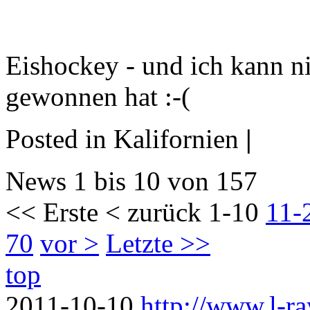
Eishockey - und ich kann n
gewonnen hat :-(
Posted in Kalifornien
|
News 1 bis 10 von 157
<< Erste
< zurück
1-10
11-
70
vor >
Letzte >>
top
2011-10-10
http://www.l-ra